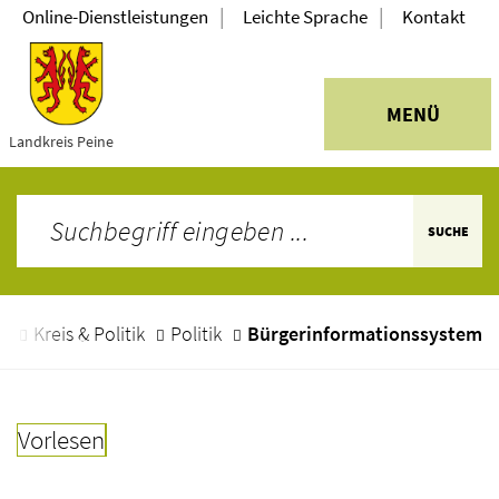
|
|
Online-Dienstleistungen
Leichte Sprache
Kontakt
MENÜ
Landkreis Peine
SUCHE
e
Kreis & Politik
Politik
Bürgerinformationssystem
Vorlesen