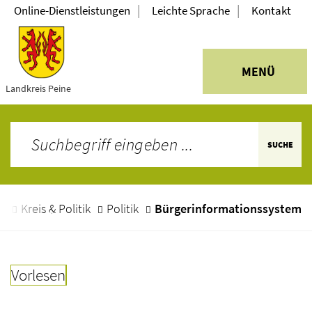
|
|
Online-Dienstleistungen
Leichte Sprache
Kontakt
MENÜ
Landkreis Peine
SUCHE
e
Kreis & Politik
Politik
Bürgerinformationssystem
Vorlesen