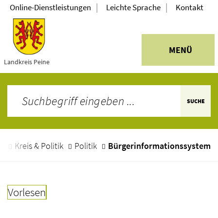
|
|
Online-Dienstleistungen
Leichte Sprache
Kontakt
MENÜ
Landkreis Peine
SUCHE
e
Kreis & Politik
Politik
Bürgerinformationssystem
Vorlesen