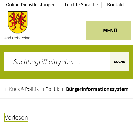
|
|
Online-Dienstleistungen
Leichte Sprache
Kontakt
MENÜ
Landkreis Peine
SUCHE
e
Kreis & Politik
Politik
Bürgerinformationssystem
Vorlesen