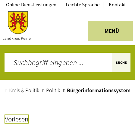
|
|
Online-Dienstleistungen
Leichte Sprache
Kontakt
MENÜ
Landkreis Peine
SUCHE
e
Kreis & Politik
Politik
Bürgerinformationssystem
Vorlesen